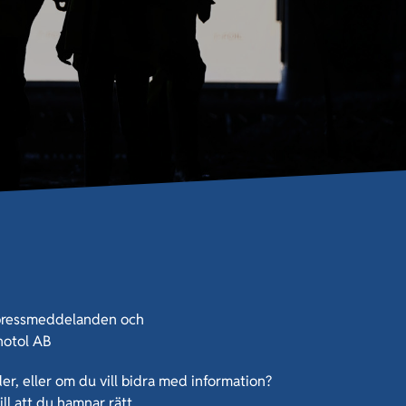
, pressmeddelanden och
notol AB
r, eller om du vill bidra
med information?
ill att du hamnar rätt.