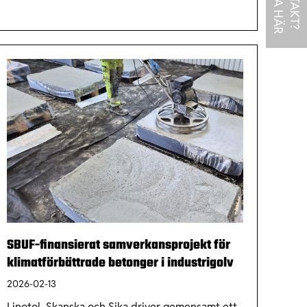
K
R
K
O
N
T
A
K
T
?
L
I
C
K
A
H
Ä
SBUF-finansierat samverkansprojekt för
klimatförbättrade betonger i industrigolv
2026-02-13
Linotol, Skanska och Sika driver gemensamt ett