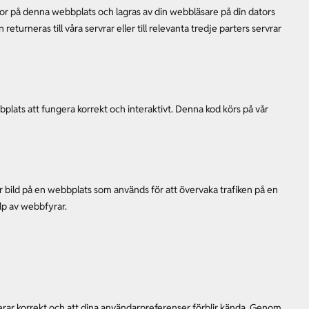
idor på denna webbplats och lagras av din webbläsare på din dators
eturneras till våra servrar eller till relevanta tredje parters servrar
bplats att fungera korrekt och interaktivt. Denna kod körs på vår
ller bild på en webbplats som används för att övervaka trafiken på en
lp av webbfyrar.
gerar korrekt och att dina användarpreferenser förblir kända. Genom