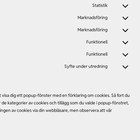
to
Statistik
Consent
service
to
Marknadsföring
wordpress
Consent
service
to
Marknadsföring
google-
Consent
service
analytics
to
Funktionell
google-
Consent
service
adsense
to
Funktionell
google-
Consent
service
ads
to
Syfte under utredning
ithemes-
Consent
service
security
to
complianz
service
Övrigt
 visa dig ett popup-fönster med en förklaring om cookies. Så fort du
er de kategorier av cookies och tillägg som du valde i popup-fönstret,
ingen av cookies via din webbläsare, men observera att vår