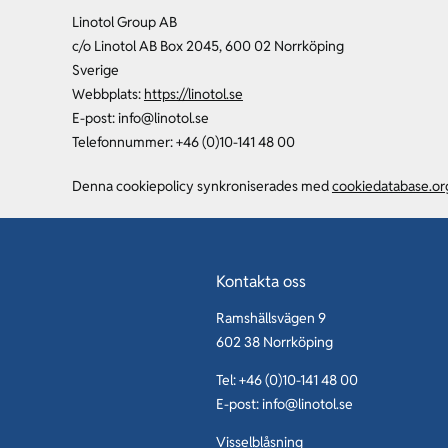
Linotol Group AB
c/o Linotol AB Box 2045, 600 02 Norrköping
Sverige
Webbplats:
https://linotol.se
E-post:
info@
linotol.se
Telefonnummer: +46 (0)10-141 48 00
Denna cookiepolicy synkroniserades med
cookiedatabase.or
Kontakta oss
Ramshällsvägen 9
602 38 Norrköping
Tel: +46 (0)10-141 48 00
E-post:
info@linotol.se
Visselblåsning