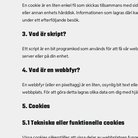
En cookie är en liten enkel fil som skickas tillsammans med s
eller annan enhets hårddisk. Informationen som lagras däri kan r
under ett efterföljande besök.
3. Vad är skript?
Ett script är en bit programkod som används för att få vår web
server eller på din enhet.
4. Vad är en webbfyr?
En webbfyr (eller en pixeltagg) är en liten, osynlig bit text e
webbplats. För att göra detta lagras olika data om dig med hjä
5. Cookies
5.1 Tekniska eller funktionella cookies
Vissa cookies säkerställer att vissa delar av webbplatsen fun