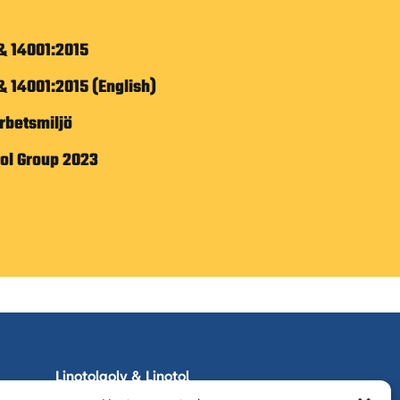
 & 14001:2015
 & 14001:2015 (English)
Arbetsmiljö
tol Group 2023
Linotolgolv & Linotol