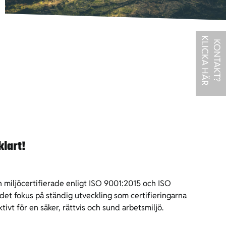
K
R
K
O
N
T
A
K
T
?
L
I
C
K
A
H
Ä
klart!
ch miljöcertifierade enligt ISO 9001:2015 och ISO
et fokus på ständig utveckling som certifieringarna
tivt för en säker, rättvis och sund arbetsmiljö.