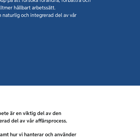
up på att försöka förändra, förbättra och
ltmer hållbart arbetssätt.
n naturlig och integrerad del av vår
bete är en viktig del av den
erad del av vår affärsprocess.
samt hur vi hanterar och använder