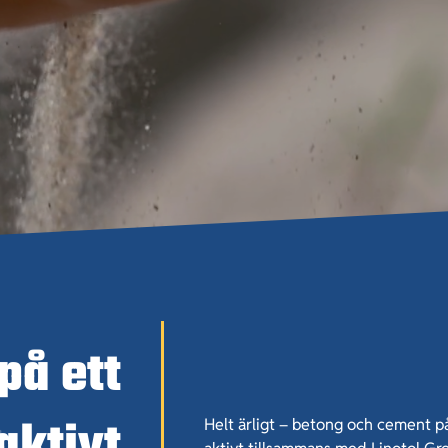
på ett
aktivt
Helt ärligt – betong och cement på