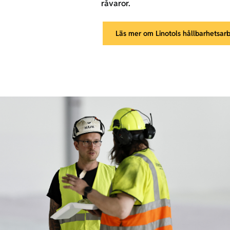
råvaror.
Läs mer om Linotols hållbarhetsar