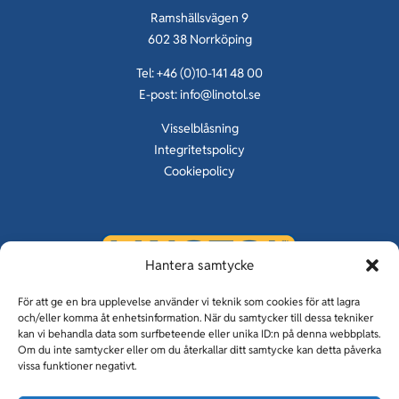
Ramshällsvägen 9
602 38 Norrköping
Tel: +46 (0)10-141 48 00
E-post:
info@linotol.se
Visselblåsning
Integritetspolicy
Cookiepolicy
Hantera samtycke
KUNSKAP OM GOLV SEDAN 1929
För att ge en bra upplevelse använder vi teknik som cookies för att lagra
och/eller komma åt enhetsinformation. När du samtycker till dessa tekniker
kan vi behandla data som surfbeteende eller unika ID:n på denna webbplats.
Om du inte samtycker eller om du återkallar ditt samtycke kan detta påverka
vissa funktioner negativt.
Linotolgolv & Linotol Fogfria