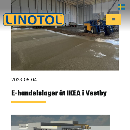
Fortsätt
till
innehållet
Toggle
Navigatio
Start
Affärsområden
Center of Excellence
2023-05-04
E-handelslager åt IKEA i Vestby
Hållbarhet
Aktuellt