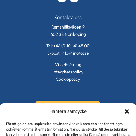
Kontakta oss
Ramshällsvägen 9
602 38 Norrköping
Tel: +46 (0)10-141 48 00
E-post:
info@linotol.se
Visselblåsning
Integritetspolicy
Cookiepolicy
Hantera samtycke
KUNSKAP OM GOLV SEDAN 1929
För att ge en bra upplevelse använder vi teknik som cookies för att lagra
och/eller komma åt enhetsinformation. När du samtycker till dessa tekniker
kan vi behandla data som surfbeteende eller unika ID:n på denna webbplats.