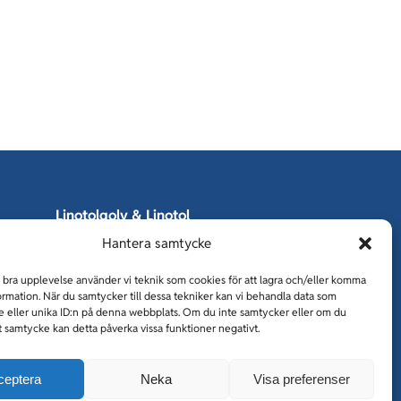
Linotolgolv & Linotol
Hantera samtycke
Fogfria
Holmqvist entreprenad
n bra upplevelse använder vi teknik som cookies för att lagra och/eller komma
ormation. När du samtycker till dessa tekniker kan vi behandla data som
Tiller Vimek
 eller unika ID:n på denna webbplats. Om du inte samtycker eller om du
CM Betong
tt samtycke kan detta påverka vissa funktioner negativt.
NVB Nordisk
ceptera
Neka
Visa preferenser
Vattenbilning