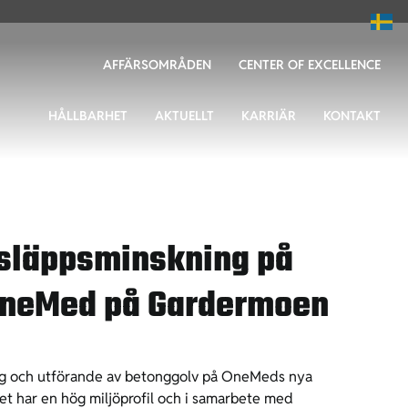
AFFÄRSOMRÅDEN
CENTER OF EXCELLENCE
HÅLLBARHET
AKTUELLT
KARRIÄR
KONTAKT
tsläppsminskning på
OneMed på Gardermoen
ng och utförande av betonggolv på OneMeds nya
et har en hög miljöprofil och i samarbete med