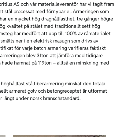
ritius AS och vår materialleverantör har vi tagit fram
t stål processat med förnybar el. Armeringen som
 har en mycket hög draghållfasthet, tre gånger högre
ög kvalitet på stålet med traditionellt sett hög
msteg har medfört att upp till 100% av råmaterialet
 smälts ner i en elektrisk masugn som drivs av
fikat för varje batch armering verifieras faktiskt
 armeringen blev 31ton att jämföra med tidigare
 hade hamnat på 119ton – alltså en minskning med
 höghållfast stålfiberarmering minskat den totala
ellt armerat golv och betongreceptet är utformat
r långt under norsk branschstandard.