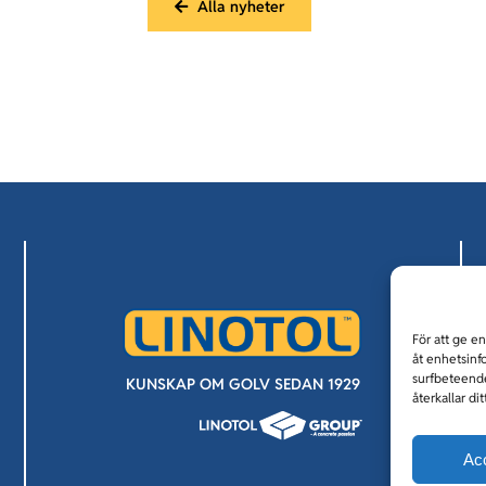
Alla nyheter
För att ge e
åt enhetsinf
surfbeteende
KUNSKAP OM GOLV SEDAN 1929
återkallar di
Ac