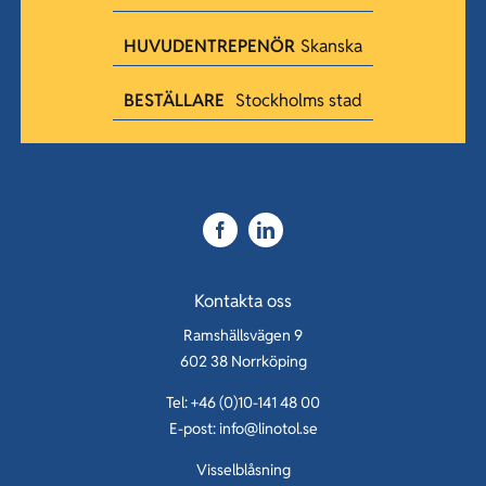
HUVUDENTREPENÖR
Skanska
BESTÄLLARE
Stockholms stad
Kontakta oss
Ramshällsvägen 9
602 38 Norrköping
Tel: +46 (0)10-141 48 00
E-post:
info@linotol.se
Visselblåsning