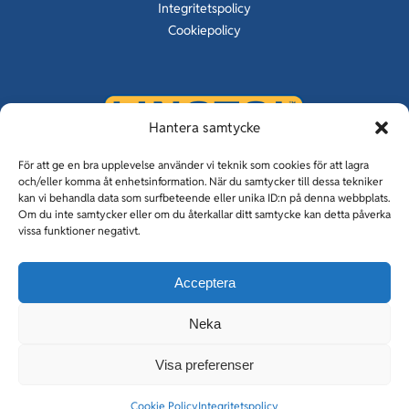
Integritetspolicy
Cookiepolicy
Hantera samtycke
KUNSKAP OM GOLV SEDAN 1929
För att ge en bra upplevelse använder vi teknik som cookies för att lagra
och/eller komma åt enhetsinformation. När du samtycker till dessa tekniker
kan vi behandla data som surfbeteende eller unika ID:n på denna webbplats.
Om du inte samtycker eller om du återkallar ditt samtycke kan detta påverka
vissa funktioner negativt.
Linotolgolv & Linotol Fogfria
Acceptera
Holmqvist entreprenad
Tiller Vimek
Neka
CM Betong
Visa preferenser
NVB Nordisk Vattenbilning
Cookie Policy
Integritetspolicy