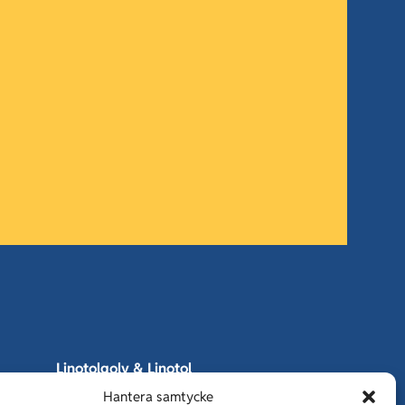
Linotolgolv & Linotol
Fogfria
Hantera samtycke