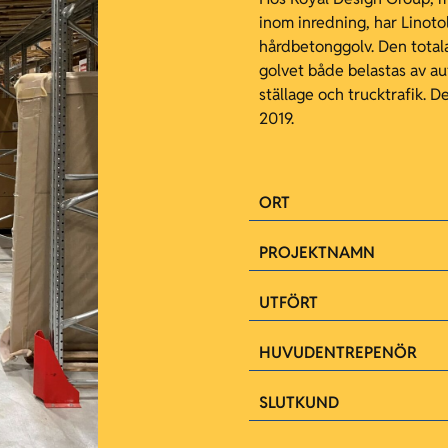
inom inredning, har Linotol
hårdbetonggolv. Den tota
golvet både belastas av a
ställage och trucktrafik. 
2019.
ORT
PROJEKTNAMN
UTFÖRT
HUVUDENTREPENÖR
SLUTKUND