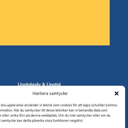
Linotolgolv & Linotol
Fogfria
Hantera samtycke
Holmqvist entreprenad
n bra upplevelse använder vi teknik som cookies för att lagra och/eller komma
ormation. När du samtycker till dessa tekniker kan vi behandla data som
Tiller Vimek
 eller unika ID:n på denna webbplats. Om du inte samtycker eller om du
CM Betong
tt samtycke kan detta påverka vissa funktioner negativt.