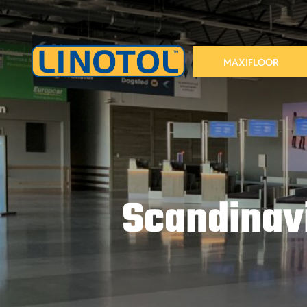
Fortsätt
till
innehållet
MAXIFLOOR
Scandinavi