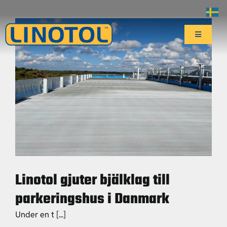
Fortsätt
till
innehållet
Toggle
Navigatio
Start
Affärsområden
Center of Excellence
Hållbarhet
Linotol gjuter bjälklag till
parkeringshus i Danmark
Aktuellt
Under en t [...]