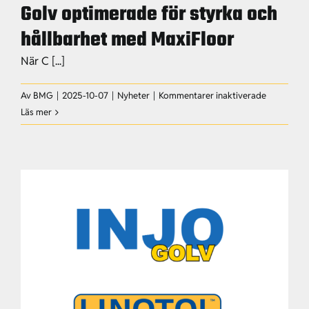
Golv optimerade för styrka och
hållbarhet med MaxiFloor
När C [...]
för
Av
BMG
|
2025-10-07
|
Nyheter
|
Kommentarer inaktiverade
Golv
Läs mer
optimerad
för
styrka
och
hållbarhet
med
MaxiFloor