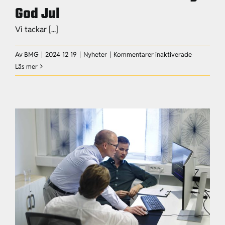
God Jul
Vi tackar [...]
för
Av
BMG
|
2024-12-19
|
Nyheter
|
Kommentarer inaktiverade
Linotol
Läs mer
önskar
er
alla
en
riktigt
God
Jul