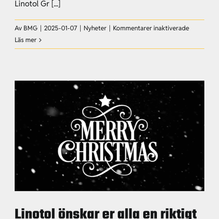
Linotol Gr [...]
för
Av
BMG
|
2025-01-07
|
Nyheter
|
Kommentarer inaktiverade
Jeanette
Läs mer
Tretten
blir
ny
VD
och
koncernch
för
Linotol
Group
Linotol önskar er alla en riktigt