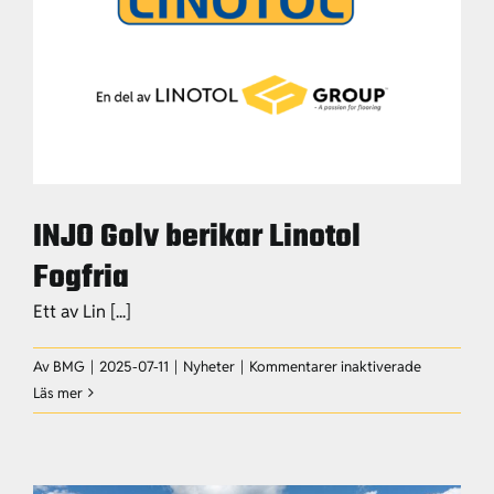
INJO Golv berikar Linotol
Fogfria
Ett av Lin [...]
för
Av
BMG
|
2025-07-11
|
Nyheter
|
Kommentarer inaktiverade
INJO
Läs mer
Golv
berikar
Linotol