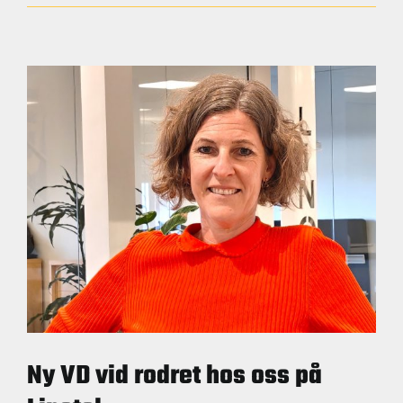
rekordpro
med
storspecia
Ny VD vid rodret hos oss på