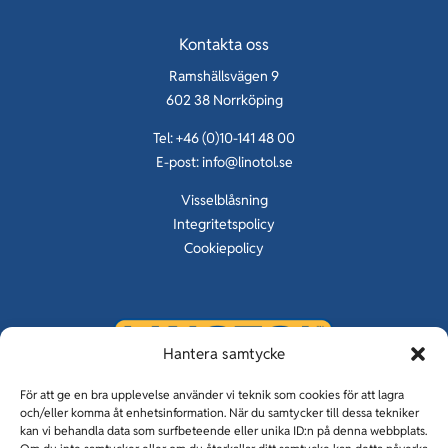
2025
Kontakta oss
Ramshällsvägen 9
602 38 Norrköping
Tel: +46 (0)10-141 48 00
E-post:
info@linotol.se
Visselblåsning
Integritetspolicy
Cookiepolicy
Hantera samtycke
KUNSKAP OM GOLV SEDAN 1929
För att ge en bra upplevelse använder vi teknik som cookies för att lagra
och/eller komma åt enhetsinformation. När du samtycker till dessa tekniker
kan vi behandla data som surfbeteende eller unika ID:n på denna webbplats.