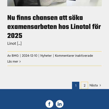
Nu finns chansen att söka
examensarbeten hos Linotol för
2025
Linot [...]
för
Av
BMG
|
2024-12-10
|
Nyheter
|
Kommentarer inaktiverade
Nu
Läs mer
finns
chansen
att
söka
Nästa
1
2
examensar
hos
Linotol
för