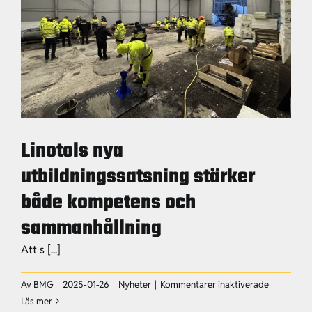
Linotols nya
utbildningssatsning stärker
både kompetens och
sammanhållning
Att s [...]
för
Av
BMG
|
2025-01-26
|
Nyheter
|
Kommentarer inaktiverade
Linotols
Läs mer