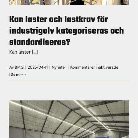
Kan laster och lastkrav för
industrigolv kategoriseras och
standardiseras?
Kan laster [...]
för
Av
BMG
|
2025-04-11
|
Nyheter
|
Kommentarer inaktiverade
Kan
Läs mer
laster
och
lastkrav
för
industrigol
kategorise
och
standardis