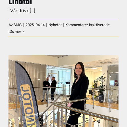
Linotol
”Vår drivk [...]
för
Av
BMG
|
2025-04-14
|
Nyheter
|
Kommentarer inaktiverade
Ny
Läs mer
VD
vid
rodret
hos
oss
på
Linotol