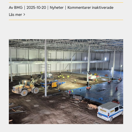
Karriär
för
Av
BMG
|
2025-10-20
|
Nyheter
|
Kommentarer inaktiverade
Linotol
Läs mer
Kontakt
gjuter
bjälklag
till
parkerings
i
Danmark