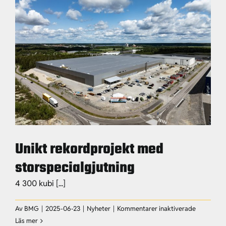
Fogfria
Unikt rekordprojekt med
storspecialgjutning
4 300 kubi [...]
för
Av
BMG
|
2025-06-23
|
Nyheter
|
Kommentarer inaktiverade
Unikt
Läs mer