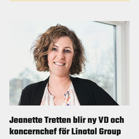
nya
utbildning
stärker
både
kompeten
och
sammanhål
Jeanette Tretten blir ny VD och
koncernchef för Linotol Group