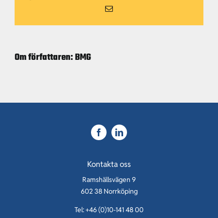
Karriär
E-
öka
post
säkerheten?
Kontakt
Om författaren:
BMG
Kontakta oss
Ramshällsvägen 9
602 38 Norrköping
Tel: +46 (0)10-141 48 00