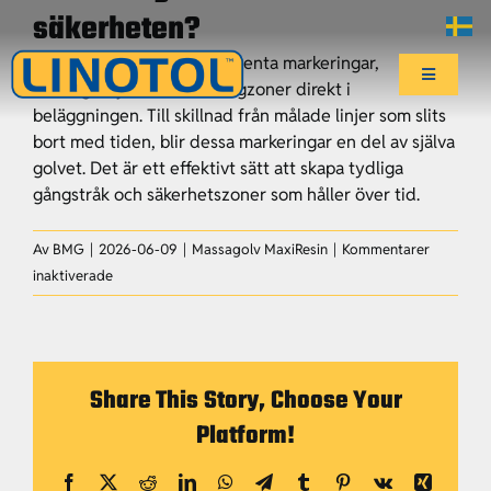
Fortsätt
säkerheten?
till
Ja, vi kan integrera permanenta markeringar,
innehållet
Toggle
varningslinjer och olika färgzoner direkt i
Navigatio
beläggningen. Till skillnad från målade linjer som slits
Start
bort med tiden, blir dessa markeringar en del av själva
golvet. Det är ett effektivt sätt att skapa tydliga
gångstråk och säkerhetszoner som håller över tid.
Affärsområden
Av
BMG
|
2026-06-09
|
Massagolv MaxiResin
|
Kommentarer
för
Center of Excellence
inaktiverade
Kan
man
Hållbarhet
använda
färg
Share This Story, Choose Your
och
Aktuellt
Platform!
markeringar
för
Facebook
X
Reddit
LinkedIn
WhatsApp
Telegram
Tumblr
Pinterest
Vk
Xing
att