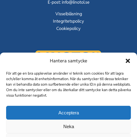
E-post:
info@linotol.se
Visselblåsning
Integritetspolicy
Cookiepolicy
Hantera samtycke
KUNSKAP OM GOLV SEDAN 1929
För att ge en bra upplevelse använder vi teknik som cookies för att lagra
och/eller komma åt enhetsinformation. När du samtycker till dessa tekniker
kan vi behandla data som surfbeteende eller unika ID:n på denna webbplats.
Om du inte samtycker eller om du återkallar ditt samtycke kan detta påverka
vissa funktioner negativt.
Linotolgolv & Linotol Fogfria
Acceptera
Holmqvist entreprenad
Tiller Vimek
Neka
CM Betong