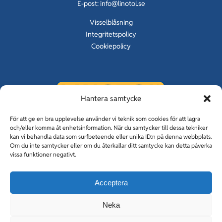
E-post:
info@linotol.se
Visselblåsning
Integritetspolicy
Cookiepolicy
Hantera samtycke
KUNSKAP OM GOLV SEDAN 1929
För att ge en bra upplevelse använder vi teknik som cookies för att lagra
och/eller komma åt enhetsinformation. När du samtycker till dessa tekniker
kan vi behandla data som surfbeteende eller unika ID:n på denna webbplats.
Om du inte samtycker eller om du återkallar ditt samtycke kan detta påverka
vissa funktioner negativt.
Linotolgolv & Linotol Fogfria
Acceptera
Holmqvist entreprenad
Tiller Vimek
Neka
CM Betong