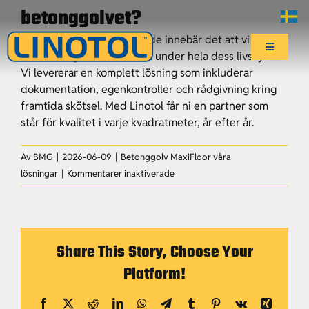
Fortsätt
betonggolvet?
till
När ni väljer vårt erbjudande innebär det att vi tar
innehållet
Toggle
ansvar för golvets funktion under hela dess livscykel.
Navigatio
Vi levererar en komplett lösning som inkluderar
Start
dokumentation, egenkontroller och rådgivning kring
framtida skötsel. Med Linotol får ni en partner som
står för kvalitet i varje kvadratmeter, år efter år.
Affärsområden
Av
BMG
|
2026-06-09
|
Betonggolv MaxiFloor våra
för
Center of Excellence
lösningar
|
Kommentarer inaktiverade
Vad
innebär
Hållbarhet
Linotols
helhetsansvar
Share This Story, Choose Your
för
Aktuellt
Platform!
betonggolvet?
Facebook
X
Reddit
LinkedIn
WhatsApp
Telegram
Tumblr
Pinterest
Vk
Xing