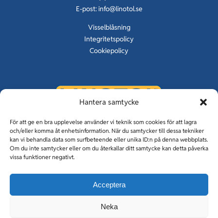
E-post:
info@linotol.se
Visselblåsning
Integritetspolicy
Cookiepolicy
Hantera samtycke
KUNSKAP OM GOLV SEDAN 1929
För att ge en bra upplevelse använder vi teknik som cookies för att lagra
och/eller komma åt enhetsinformation. När du samtycker till dessa tekniker
kan vi behandla data som surfbeteende eller unika ID:n på denna webbplats.
Om du inte samtycker eller om du återkallar ditt samtycke kan detta påverka
vissa funktioner negativt.
Linotolgolv & Linotol Fogfria
Acceptera
Holmqvist entreprenad
Tiller Vimek
Neka