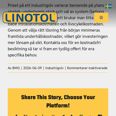
Fortsätt
Priset på ett industrigolv varierar beroende på ytans
till
storlek, underlagets skick och val av system (betong
innehållet
eller härdplast). Generellt sett brukar man titta på
Toggle
både installationskostnaden och livscykelkostnaden.
Navigatio
Genom att välja rätt lösning från början minimeras
Start
framtida underhållskostnader, vilket gör investeringen
mer lönsam på sikt. Kontakta oss för en kostnadsfri
Affärsområden
besiktning så tar vi fram en tydlig offert för era
specifika behov.
Center of Excellence
för
Av
BMG
|
2026-06-09
|
Industrigolv
|
Kommentarer inaktiverade
Vad
kosta
Hållbarhet
ett
indus
Share This Story, Choose Your
per
Aktuellt
Platform!
kvadr