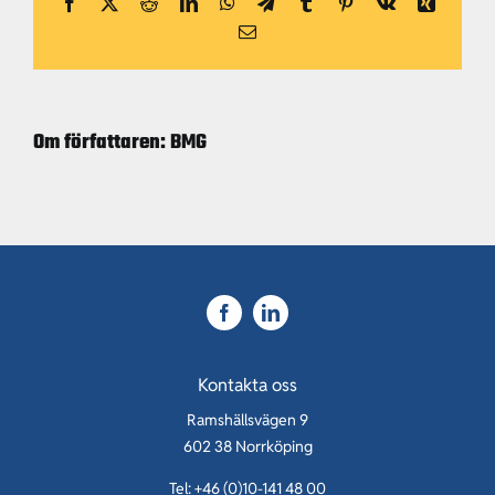
Karriär
Facebook
X
Reddit
LinkedIn
WhatsApp
Telegram
Tumblr
Pinterest
Vk
Xing
E-
post
Kontakt
Om författaren:
BMG
Kontakta oss
Ramshällsvägen 9
602 38 Norrköping
Tel: +46 (0)10-141 48 00