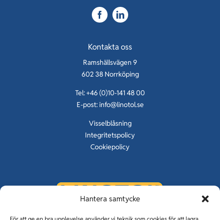
Karriär
Kontakt
Kontakta oss
Ramshällsvägen 9
602 38 Norrköping
Tel: +46 (0)10-141 48 00
E-post:
info@linotol.se
Visselblåsning
Integritetspolicy
Cookiepolicy
Hantera samtycke
KUNSKAP OM GOLV SEDAN 1929
För att ge en bra upplevelse använder vi teknik som cookies för att lagra