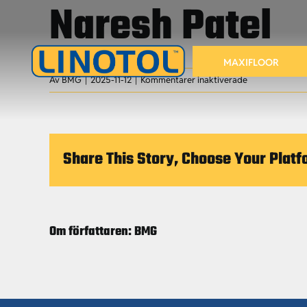
Naresh Patel
Fortsätt
till
innehållet
MAXIFLOOR
för
Av
BMG
|
2025-11-12
|
Kommentarer inaktiverade
Naresh
Patel
Share This Story, Choose Your Platf
Om författaren:
BMG