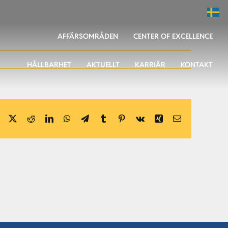
AFFÄRSOMRÅDEN
CENTER OF EXCELLENCE
HÅLLBARHET
AKTUELLT
KARRIÄR
KONTAKT
Facebook
X
Reddit
LinkedIn
WhatsApp
Telegram
Tumblr
Pinterest
Vk
Xing
E-
post